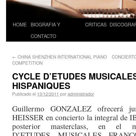
HOME
BIOGRAFIA Y
CRITICAS
DISCOGRAF
CONTACTO
←
CHINA SHENZHEN INTERNATIONAL PIANO
CONCIERTO 
COMPETITION
CYCLE D’ETUDES MUSICALE
HISPANIQUES
Publicado el
13/12/2011
por
administrador
Guillermo GONZALEZ ofrecerá jun
HEISSER en concierto la integral de I
posterior masterclass, en el
D’ETUDES MUSICALES FRANCO